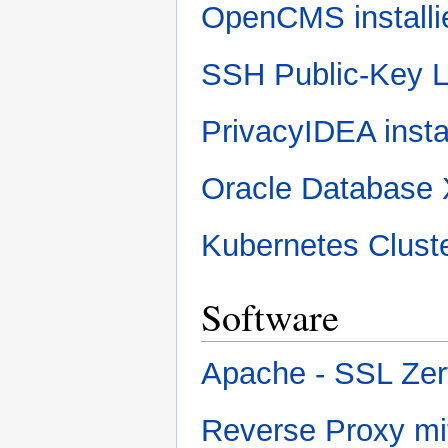
OpenCMS installi
SSH Public-Key L
PrivacyIDEA insta
Oracle Database 
Kubernetes Clust
Software
Apache - SSL Zerti
Reverse Proxy m