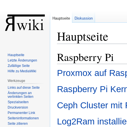
Hauptseite
Diskussion
Hauptseite
Raspberry Pi
Zur
Zur
Hauptseite
Navigation
Suche
Letzte Änderungen
springen
springen
Zufällige Seite
Proxmox auf Rasp
Hilfe zu MediaWiki
Werkzeuge
Raspberry Pi Kern
Links auf diese Seite
Änderungen an
verlinkten Seiten
Spezialseiten
Ceph Cluster mit
Druckversion
Permanenter Link
Seiten­informationen
Log2Ram installie
Seite zitieren