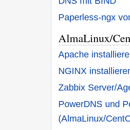
DNS mit BIND
Paperless-ngx von
AlmaLinux/Ce
Apache installie
NGINX installier
Zabbix Server/Age
PowerDNS und Po
(AlmaLinux/Cent