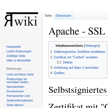
Seite
Diskussion
Apache - SSL Z
Zur
Zur
Inhaltsverzeichnis
Hauptseite
Navigation
Suche
Letzte Änderungen
1
Selbstsigniertes Zertifikat installieren
springen
springen
Zufällige Seite
2
Zertifikat mit "Certbot" erstellen
Hilfe zu MediaWiki
2.1
Debian
3
Umleitung auf https:// einrichten
Werkzeuge
4
Quellen
Links auf diese Seite
Änderungen an
verlinkten Seiten
Selbstsigniertes 
Spezialseiten
Druckversion
Permanenter Link
Seiten­informationen
Zertifikat mit "
Seite zitieren