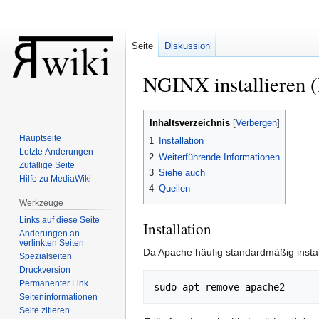
Seite
Diskussion
NGINX installieren (
Zur
Zur
Inhaltsverzeichnis
Navigation
Suche
Hauptseite
1
Installation
springen
springen
Letzte Änderungen
2
Weiterführende Informationen
Zufällige Seite
3
Siehe auch
Hilfe zu MediaWiki
4
Quellen
Werkzeuge
Links auf diese Seite
Installation
Änderungen an
verlinkten Seiten
Da Apache häufig standardmäßig installie
Spezialseiten
Druckversion
Permanenter Link
Seiten­informationen
Seite zitieren