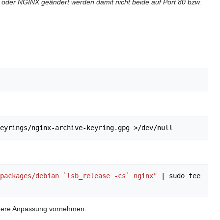
e oder NGINX geändert werden damit nicht beide auf Port 80 bzw.
packages/debian `lsb_release -cs` nginx"
|
 sudo tee 
itere Anpassung vornehmen: