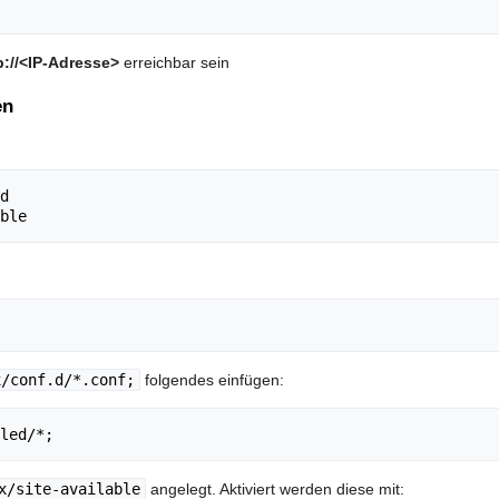
p://<IP-Adresse>
erreichbar sein
en
d

x/conf.d/*.conf;
folgendes einfügen:
led/*
;
x/site-available
angelegt. Aktiviert werden diese mit: