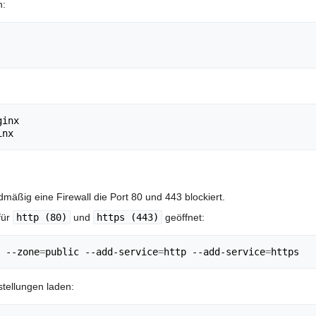
n:
ßig eine Firewall die Port 80 und 443 blockiert.
für
http (80)
und
https (443)
geöffnet:
 --zone
=
public --add-service
=
http --add-service
=
stellungen laden: