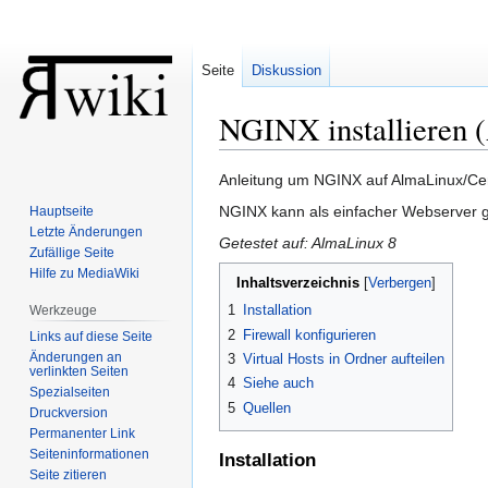
Seite
Diskussion
NGINX installieren
Zur
Zur
Anleitung um NGINX auf AlmaLinux/Cent
Navigation
Suche
NGINX kann als einfacher Webserver 
Hauptseite
springen
springen
Letzte Änderungen
Getestet auf: AlmaLinux 8
Zufällige Seite
Hilfe zu MediaWiki
Inhaltsverzeichnis
1
Installation
Werkzeuge
2
Firewall konfigurieren
Links auf diese Seite
Änderungen an
3
Virtual Hosts in Ordner aufteilen
verlinkten Seiten
4
Siehe auch
Spezialseiten
5
Quellen
Druckversion
Permanenter Link
Seiten­informationen
Installation
Seite zitieren