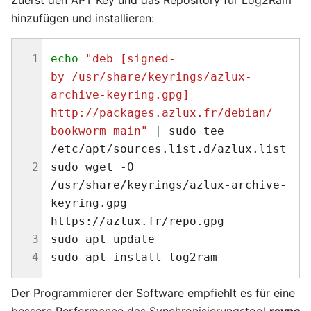
Zuerst den APT Key und das Repository für Log2Ram
hinzufügen und installieren:
echo
"deb [signed-
by=/usr/share/keyrings/azlux-
archive-keyring.gpg] 
http://packages.azlux.fr/debian/ 
bookworm main"
|
 sudo tee 
sudo wget -O 
/usr/share/keyrings/azlux-archive-
keyring.gpg  
Der Programmierer der Software empfiehlt es für eine