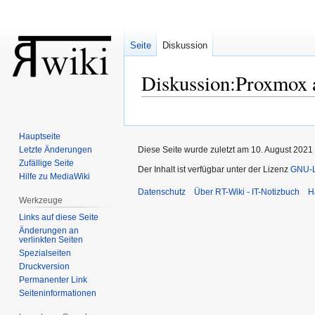
Seite
Diskussion
Diskussion
:
Proxmox 
Zur
Zur
Navigation
Suche
Hauptseite
springen
springen
Letzte Änderungen
Diese Seite wurde zuletzt am 10. August 2021
Zufällige Seite
Der Inhalt ist verfügbar unter der Lizenz
GNU-Li
Hilfe zu MediaWiki
Datenschutz
Über RT-Wiki - IT-Notizbuch
H
Werkzeuge
Links auf diese Seite
Änderungen an
verlinkten Seiten
Spezialseiten
Druckversion
Permanenter Link
Seiten­informationen